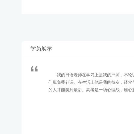
学员展示
我的日语老师在学习上是我的严师，不论
们班免费补课。在生活上他是我的益友，经常
的人才能笑到最后。高考是一场心理战，谁心
王* 总分：126
高考日语