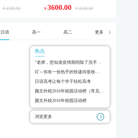
3600.00
￥4500.00
￥
￥4500.00
级日语
高一
高二
更多
热点
“老师，您知道疫情期间除了洗手还要洗什么吗？” | “
叮～你有一份热乎的快递待签收-是老师们亲自送来的
日语高考让每个学子轻松高考
颜文外校2016年校园活动榜（常见问题）
颜文外校2016年校园活动榜
浏览更多