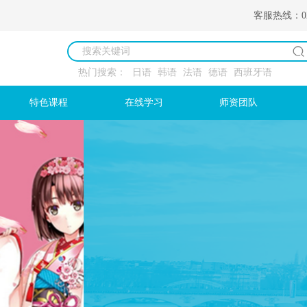
客服热线：027 
热门搜索：
日语
韩语
法语
德语
西班牙语
特色课程
在线学习
师资团队