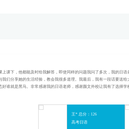
课上课下，他都能及时给我解答，即使同样的问题我问了多次，我的日语
与我们分享她的生活经验，教会我很多道理。我最后，我有一段话要送给
态好谁就是黑马。非常感谢我的日语老师，感谢颜文外校让我有了选择学
石* 总分：128
2019年的毕业生付
120
高考日语
高考日语